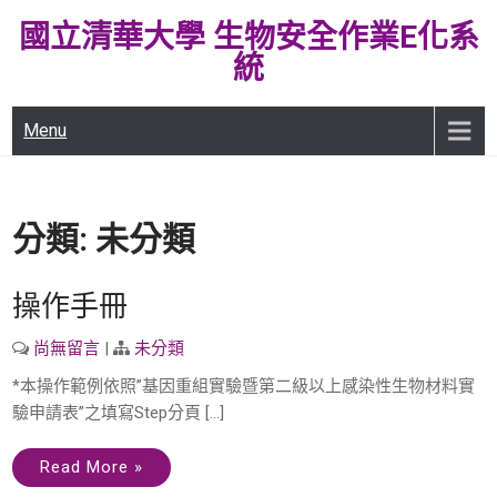
Skip
國立清華大學 生物安全作業E化系
to
統
content
Menu
分類:
未分類
操作手冊
尚無留言
|
未分類
*本操作範例依照”基因重組實驗暨第二級以上感染性生物材料實
驗申請表”之填寫Step分頁 […]
Read More »