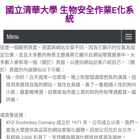
Skip
國立清華大學 生物安全作業E化系
to
統
content
Menu
這是一個範例頁面。頁面與網站文章不同，因為它顯示的位置為固
定位置，並且大多數的佈景主題會將它顯示在網站導覽選單中。大
多數人會新增一個〈關於〉頁面，以便向網站訪客介紹自己。〈關
於〉頁面的內容類似以下示範：
嗨，你好！白天我是一位郵差，晚上則是個滿懷抱負的演員，這
是用來展現自我的網站。我住在高雄，養了一隻極通人性的狗叫
小黑；最愛喝啤酒，目標是為市面上買的到的所有啤酒都寫一篇
評論。
或是像這樣：
XYZ Doohickey Comany 成立於 1971 年，公司成立以來，我們一
直為大眾提供高品質的網站客製化服務。目前公司位於台北市，
有超過 2,000 名員工，並持續為開源社群提供資源及場地。